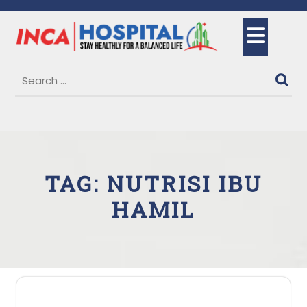
Skip
to
Ope
content
But
TAG:
NUTRISI IBU
HAMIL