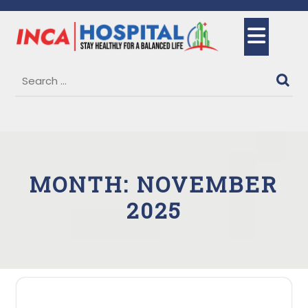
Skip
to
Ope
content
But
MONTH:
NOVEMBER
2025