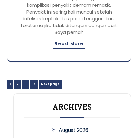
komplikasi penyakit demam rematik.
Penyakit ini sering kali muncul setelah
infeksi streptokokus pada tenggorokan,
terutama jika tidak ditangani dengan baik.
Saya pernah
Read More
Posts
Page
Page
Page
1
2
…
12
Next page
pagination
ARCHIVES
August 2026