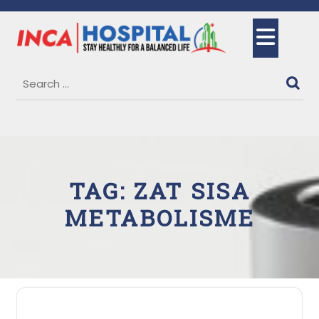
Skip
to
Ope
content
But
TAG:
ZAT SISA
METABOLISME