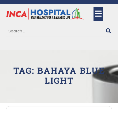
Skip
to
Ope
content
But
TAG:
BAHAYA BLUE
LIGHT