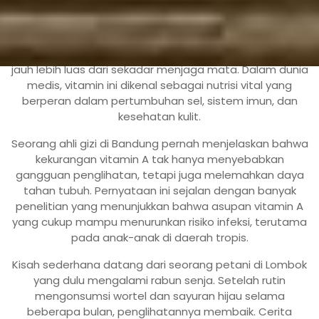
JAKARTA, incahospital.co.id –
Vitamin A
sering
disebut sebagai “vitamin penglihatan”, tetapi perannya
jauh lebih luas dari sekadar menjaga mata. Dalam dunia
medis, vitamin ini dikenal sebagai nutrisi vital yang
berperan dalam pertumbuhan sel, sistem imun, dan
kesehatan kulit.
Seorang ahli gizi di Bandung pernah menjelaskan bahwa
kekurangan vitamin A tak hanya menyebabkan
gangguan penglihatan, tetapi juga melemahkan daya
tahan tubuh. Pernyataan ini sejalan dengan banyak
penelitian yang menunjukkan bahwa asupan vitamin A
yang cukup mampu menurunkan risiko infeksi, terutama
pada anak-anak di daerah tropis.
Kisah sederhana datang dari seorang petani di Lombok
yang dulu mengalami rabun senja. Setelah rutin
mengonsumsi wortel dan sayuran hijau selama
beberapa bulan, penglihatannya membaik. Cerita