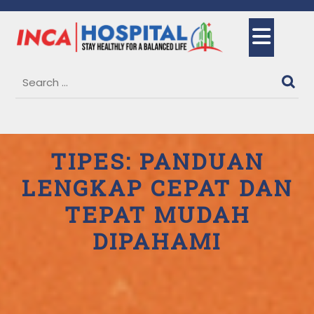
Skip
to
Ope
content
But
TIPES: PANDUAN
LENGKAP CEPAT DAN
TEPAT MUDAH
DIPAHAMI
2 June, 2025
Dr. Siti Maimunah, Sp.THT-KL
0
Comments
1 category