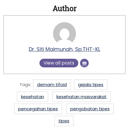
Author
Dr. Siti Maimunah, Sp.THT-KL
View all posts
Tags:
demam tifoid
gejala tipes
kesehatan
kesehatan masyarakat
pencegahan tipes
pengobatan tipes
tipes