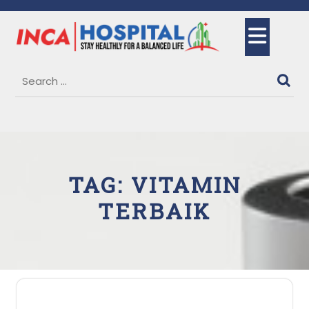
Skip
to
Ope
content
But
TAG:
VITAMIN
TERBAIK