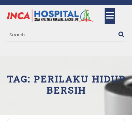
Skip
to
Ope
content
But
TAG:
PERILAKU HIDUP
BERSIH