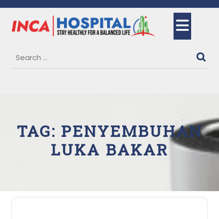
Skip
to
Ope
content
But
TAG:
PENYEMBUHAN
LUKA BAKAR