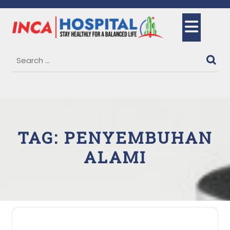
Skip
to
Ope
content
But
TAG:
PENYEMBUHAN
ALAMI