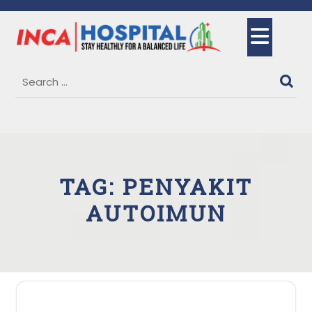
Skip
to
Ope
content
But
TAG:
PENYAKIT
AUTOIMUN