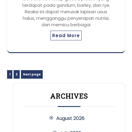
terdapat pada gandum, barley, dan rye.
Reaksi ini dapat merusak lapisan usus
halus, mengganggu penyerapan nutrisi,
dan memicu berbagai
Read More
Posts
Page
Page
1
2
Next page
pagination
ARCHIVES
August 2026