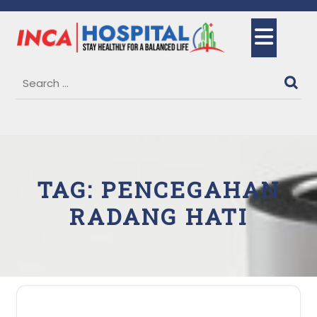
Skip
to
Ope
content
But
TAG:
PENCEGAHAN
RADANG HATI