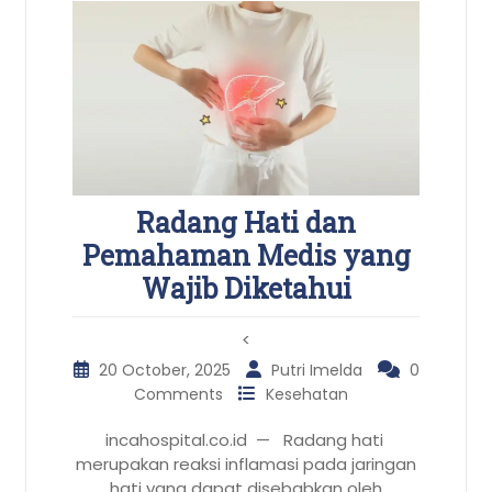
Radang Hati dan
Pemahaman Medis yang
Wajib Diketahui
<
20 October, 2025
Putri Imelda
0
Comments
Kesehatan
incahospital.co.id — Radang hati
merupakan reaksi inflamasi pada jaringan
hati yang dapat disebabkan oleh