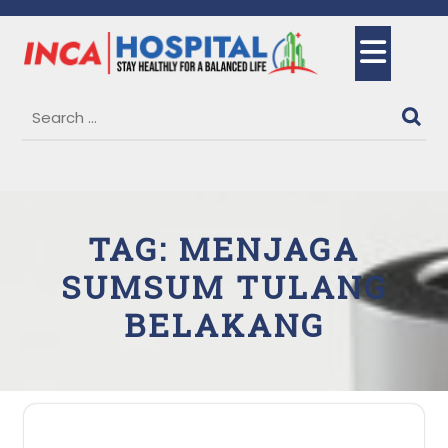
Skip
to
Ope
content
But
TAG:
MENJAGA
SUMSUM TULANG
BELAKANG