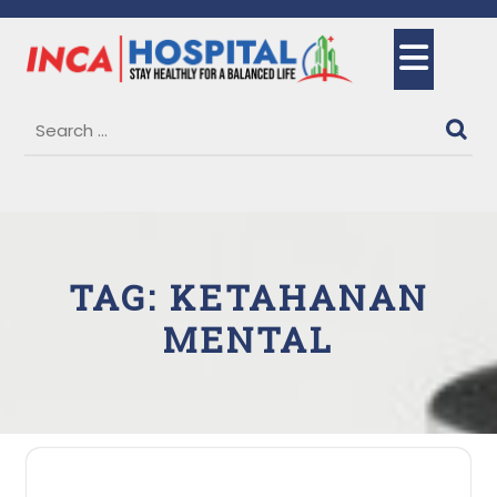
Skip
to
Ope
content
But
TAG:
KETAHANAN
MENTAL