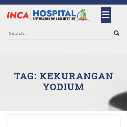
Skip
to
Ope
content
But
TAG:
KEKURANGAN
YODIUM