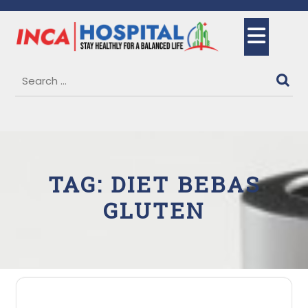
Skip
to
Ope
content
But
TAG:
DIET BEBAS
GLUTEN