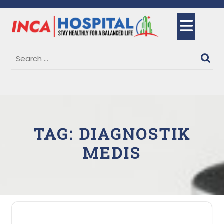
Skip
to
Ope
content
But
TAG:
DIAGNOSTIK
MEDIS