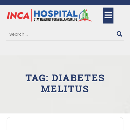
Skip
to
Ope
content
But
TAG:
DIABETES
MELITUS