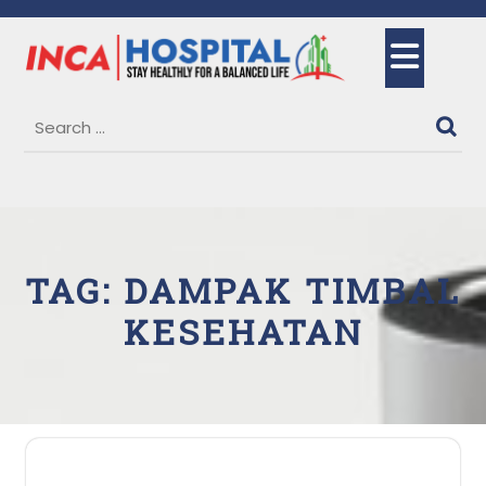
Skip
to
Ope
content
But
TAG:
DAMPAK TIMBAL
KESEHATAN