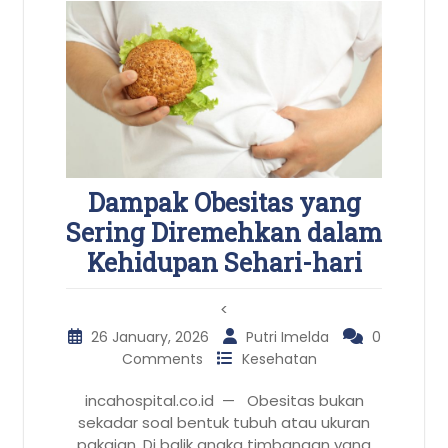
Dampak Obesitas yang
Sering Diremehkan dalam
Kehidupan Sehari-hari
<
26 January, 2026
Putri Imelda
0
Comments
Kesehatan
incahospital.co.id — Obesitas bukan
sekadar soal bentuk tubuh atau ukuran
pakaian. Di balik angka timbangan yang