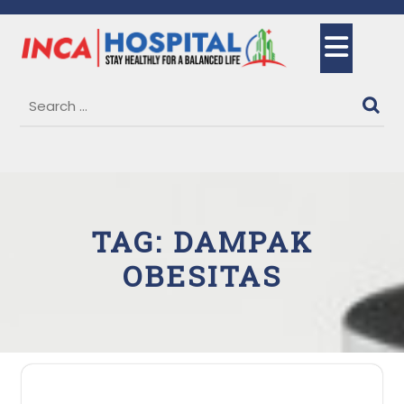
Skip
to
Ope
content
But
TAG:
DAMPAK
OBESITAS