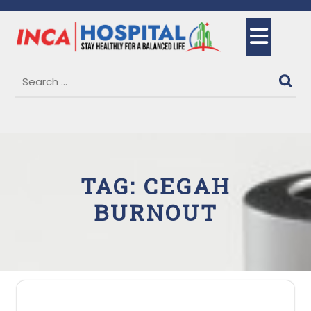
Skip
to
Ope
content
But
TAG:
CEGAH
BURNOUT