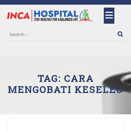
Skip
to
Ope
content
But
TAG:
CARA
MENGOBATI KESELEO