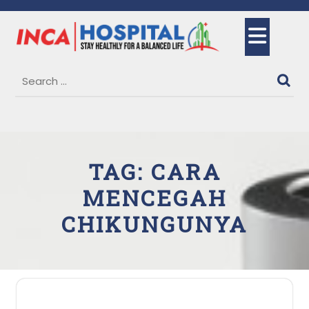
Skip
to
Ope
content
But
TAG:
CARA
MENCEGAH
CHIKUNGUNYA