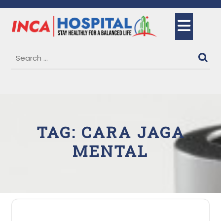
Skip
to
Ope
content
But
TAG:
CARA JAGA
MENTAL