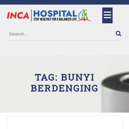
Skip
to
Ope
content
But
TAG:
BUNYI
BERDENGING