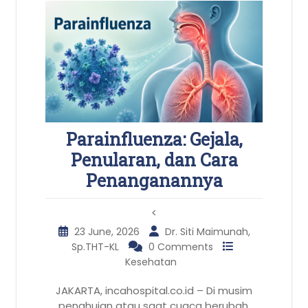
Parainfluenza: Gejala,
Penularan, dan Cara
Penanganannya
<
23 June, 2026
Dr. Siti Maimunah,
Sp.THT-KL
0 Comments
Kesehatan
JAKARTA, incahospital.co.id – Di musim
penghujan atau saat cuaca berubah,