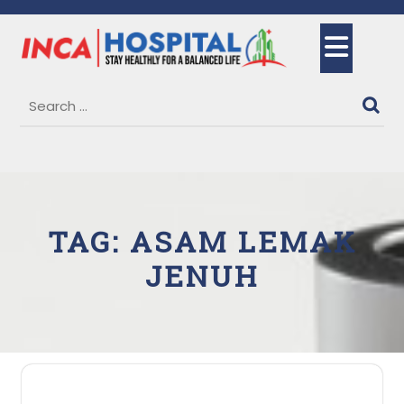
Skip
to
Ope
content
But
TAG:
ASAM LEMAK
JENUH