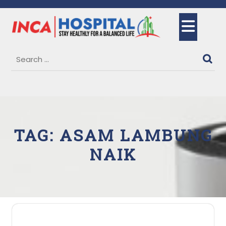
Skip
to
Ope
content
But
TAG:
ASAM LAMBUNG
NAIK