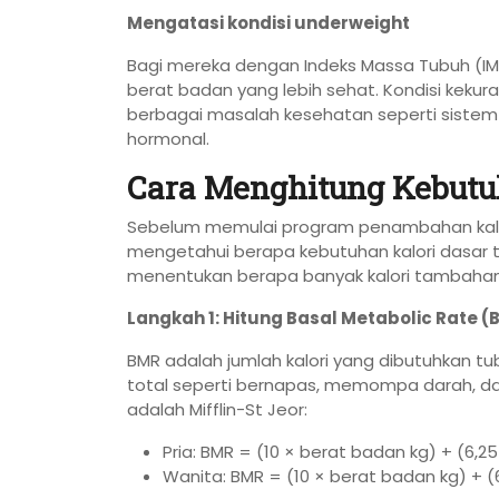
Mengatasi kondisi underweight
Bagi mereka dengan Indeks Massa Tubuh (IMT
berat badan yang lebih sehat. Kondisi keku
berbagai masalah kesehatan seperti sistem 
hormonal.
Cara Menghitung Kebutuh
Sebelum memulai program penambahan kalor
mengetahui berapa kebutuhan kalori dasar tu
menentukan berapa banyak kalori tambahan 
Langkah 1: Hitung Basal Metabolic Rate (
BMR adalah jumlah kalori yang dibutuhkan tub
total seperti bernapas, memompa darah, 
adalah Mifflin-St Jeor:
Pria: BMR = (10 × berat badan kg) + (6,25
Wanita: BMR = (10 × berat badan kg) + (6,