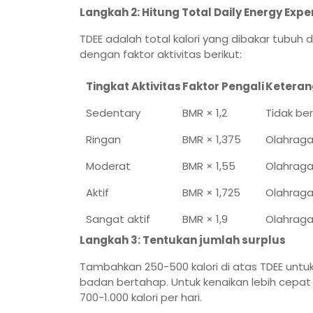
Langkah 2: Hitung Total Daily Energy Expe
TDEE adalah total kalori yang dibakar tubuh d
dengan faktor aktivitas berikut:
Tingkat Aktivitas
Faktor Pengali
Ketera
Sedentary
BMR × 1,2
Tidak be
Ringan
BMR × 1,375
Olahraga 
Moderat
BMR × 1,55
Olahraga
Aktif
BMR × 1,725
Olahraga
Sangat aktif
BMR × 1,9
Olahraga 
Langkah 3: Tentukan jumlah surplus
Tambahkan 250-500 kalori di atas TDEE untuk
badan bertahap. Untuk kenaikan lebih cepat 
700-1.000 kalori per hari.