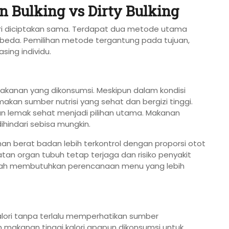
an Bulking vs Dirty Bulking
i diciptakan sama. Terdapat dua metode utama
berbeda. Pemilihan metode tergantung pada tujuan,
sing individu.
akanan yang dikonsumsi. Meskipun dalam kondisi
kan sumber nutrisi yang sehat dan bergizi tinggi.
dan lemak sehat menjadi pilihan utama. Makanan
ihindari sebisa mungkin.
n berat badan lebih terkontrol dengan proporsi otot
atan organ tubuh tetap terjaga dan risiko penyakit
alah membutuhkan perencanaan menu yang lebih
alori tanpa terlalu memperhatikan sumber
 makanan tinggi kalori apapun dikonsumsi untuk