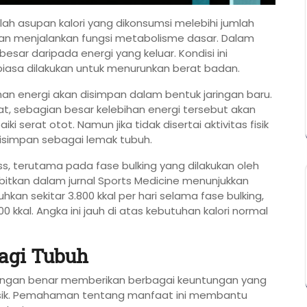
lah asupan kalori yang dikonsumsi melebihi jumlah
 dan menjalankan fungsi metabolisme dasar. Dalam
sar daripada energi yang keluar. Kondisi ini
g biasa dilakukan untuk menurunkan berat badan.
ihan energi akan disimpan dalam bentuk jaringan baru.
at, sebagian besar kelebihan energi tersebut akan
erat otot. Namun jika tidak disertai aktivitas fisik
isimpan sebagai lemak tubuh.
ss, terutama pada fase bulking yang dilakukan oleh
rbitkan dalam jurnal Sports Medicine menunjukkan
n sekitar 3.800 kkal per hari selama fase bulking,
kkal. Angka ini jauh di atas kebutuhan kalori normal
bagi Tubuh
engan benar memberikan berbagai keuntungan yang
fisik. Pemahaman tentang manfaat ini membantu