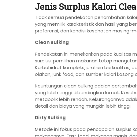
Jenis Surplus Kalori Cle
Tidak semua pendekatan penambahan kalor
yang memiliki karakteristik dan hasil yang 
preferensi, dan kondisi kesehatan masing-ma
Clean Bulking
Pendekatan ini menekankan pada kualitas m
surplus, pemilihan makanan tetap mengutama
Karbohidrat kompleks, protein berkualitas, 
olahan, junk food, dan sumber kalori kosong d
Keuntungan clean bulking adalah pertambaha
yang lebih tinggi dibandingkan lemak. Keseh
metabolik lebih rendah. Kekurangannya ad
detail dan biaya yang mungkin lebih tinggi.
Dirty Bulking
Metode ini fokus pada pencapaian surplus k
makanannya. Fast food, makanan manis, dan