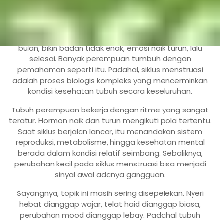
Jakarta,
incahospital.co.id
–
Siklus menstruasi
sering
dianggap hal rutin nan membosankan. Datang setiap
bulan, bikin badan tidak enak, emosi naik turun, lalu
selesai. Banyak perempuan tumbuh dengan
pemahaman seperti itu. Padahal, siklus menstruasi
adalah proses biologis kompleks yang mencerminkan
kondisi kesehatan tubuh secara keseluruhan.
Tubuh perempuan bekerja dengan ritme yang sangat
teratur. Hormon naik dan turun mengikuti pola tertentu.
Saat siklus berjalan lancar, itu menandakan sistem
reproduksi, metabolisme, hingga kesehatan mental
berada dalam kondisi relatif seimbang. Sebaliknya,
perubahan kecil pada siklus menstruasi bisa menjadi
sinyal awal adanya gangguan.
Sayangnya, topik ini masih sering disepelekan. Nyeri
hebat dianggap wajar, telat haid dianggap biasa,
perubahan mood dianggap lebay. Padahal tubuh