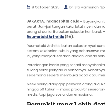
8 October, 2025
Dr. Siti Maimunah, S
JAKARTA, incahospital.co.id –
Bayangkan ba
berat. Jari-jari tangan kaku, lutut nyeri, dan
orang di dunia, itu bukan sekadar hari buruk
Reumatoid Arthritis
(RA)
.
Reumatoid Arthritis bukan sekadar nyeri send
sistem kekebalan tubuh yang seharusnya me
ini, yang menjadi sasaran adalah lapisan sen
Peradangan kronis yang terjadi menyebabkan
tulang serta jaringan di sekitarnya. Akibatny
sederhana seperti membuka botol atau menu
Meski sering dianggap penyakit orang tua, 
hingga 50 tahun — masa produktif seseorang
medis, tapi juga sosial dan emosional.
Penyakit yang Lebih dar