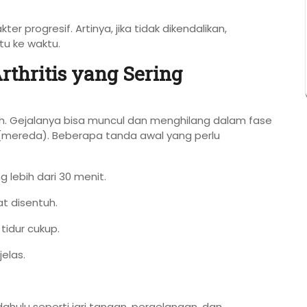
er progresif. Artinya, jika tidak dikendalikan,
tu ke waktu.
rthritis yang Sering
h. Gejalanya bisa muncul dan menghilang dalam fase
mereda). Beberapa tanda awal yang perlu
 lebih dari 30 menit.
t disentuh.
tidur cukup.
elas.
dahulu seperti jari tangan, pergelangan, dan