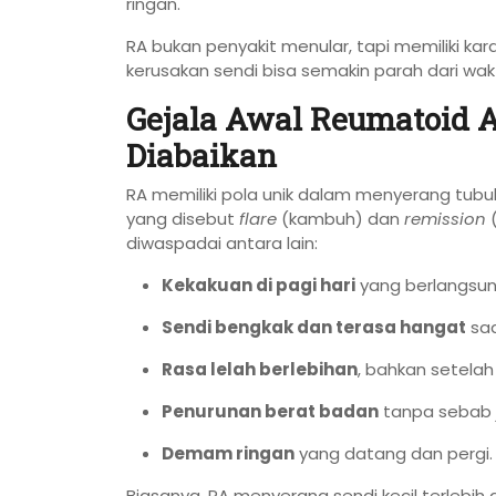
ringan.
RA bukan penyakit menular, tapi memiliki karakt
kerusakan sendi bisa semakin parah dari wak
Gejala Awal Reumatoid A
Diabaikan
RA memiliki pola unik dalam menyerang tubu
yang disebut
flare
(kambuh) dan
remission
(
diwaspadai antara lain:
Kekakuan di pagi hari
yang berlangsung
Sendi bengkak dan terasa hangat
saa
Rasa lelah berlebihan
, bahkan setelah 
Penurunan berat badan
tanpa sebab j
Demam ringan
yang datang dan pergi.
Biasanya, RA menyerang sendi kecil terlebih 