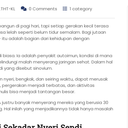
p.THT-KL
0 Comments
1 category
ngun di pagi hari, tapi setiap gerakan kecil terasa
 rasa lelah seperti belum tidur semalam. Bagi jutaan
 — itu adalah bagian dari kehidupan dengan
i biasa. Ia adalah penyakit autoimun, kondisi di mana
lindungi malah menyerang jaringan sehat. Dalam hal
di yang disebut sinovium.
 nyeri, bengkak, dan seiring waktu, dapat merusak
a, pergerakan menjadi terbatas, dan aktivitas
lis bisa menjadi tantangan besar.
RA justru banyak menyerang mereka yang berusia 30
. Hal inilah yang menjadikannya tidak hanya masalah
i Sekadar Nyeri Sendi