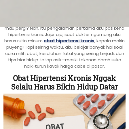
JAKARTA, incahospital.co.id –
Pernah ngerasa kepala
berat banget, kayak ada beban invisible yang nggak
mau pergi? Nah, itu pengalaman pertama aku pas kena
hipertensi kronis. Jujur aja, saat dokter ngomong aku
harus rutin minum
obat hipertensi kronis
, kepala makin
puyeng! Tapi seiring waktu, aku belajar banyak hal soal
cara milih obat, kesalahan fatal yang sering terjadi, dan
tips biar hidup tetap asik—meski tekanan darah suka
naik-turun kayak harga cabe di pasar.
Obat Hipertensi Kronis Nggak
Selalu Harus Bikin Hidup Datar