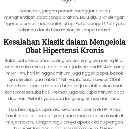
Saran aku, jangan pernah mengganti atau
menghentikan obat tanpa arahan. Dulu aku pikir dengan
‘ngerasa sehat’ udah boleh stop. Fatal banget! Ternyata
tekanan darah bisa melonjak tanpa terasa.
Kesalahan Klasik dalam Mengelola
Obat Hipertensi Kronis
Salah satu kesalahan paling umum yang aku sering lihat
adalah suka minum obat pake ‘jadwal sendiri’. Ada yang
mikir, “Ah, hari ini nggak minum juga nggak papa, besok
aja sekalian dua tablet.” Nih ya, itu salah besar. Obat
hipertensi kronis didesain buat kerja stabil, bukan asal
konsumsi sesuka hati. Pernah juga aku lupa minum obat
dua hari. Akibatnya badan langsung lemas dan mual.
Tips biar nggak lupa, aku selalu set alarm di HP. Atau,
taruh obat di tempat yang gampang keliatan kayak di
meja makan. Jangan ragu tanya apotek kalau pengen
tau efek lain dari obat yang kita minum. Mereka