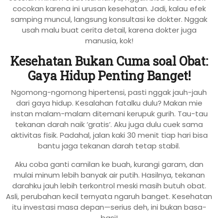
cocokan karena ini urusan kesehatan. Jadi, kalau efek
samping muncul, langsung konsultasi ke dokter. Nggak
usah malu buat cerita detail, karena dokter juga
manusia, kok!
Kesehatan Bukan Cuma soal Obat:
Gaya Hidup Penting Banget!
Ngomong-ngomong hipertensi, pasti nggak jauh-jauh
dari gaya hidup. Kesalahan fatalku dulu? Makan mie
instan malam-malam ditemani kerupuk gurih. Tau-tau
tekanan darah naik ‘gratis’. Aku juga dulu cuek sama
aktivitas fisik. Padahal, jalan kaki 30 menit tiap hari bisa
bantu jaga tekanan darah tetap stabil.
Aku coba ganti camilan ke buah, kurangi garam, dan
mulai minum lebih banyak air putih. Hasilnya, tekanan
darahku jauh lebih terkontrol meski masih butuh obat.
Asli, perubahan kecil ternyata ngaruh banget. Kesehatan
itu investasi masa depan—serius deh, ini bukan basa-
basi!