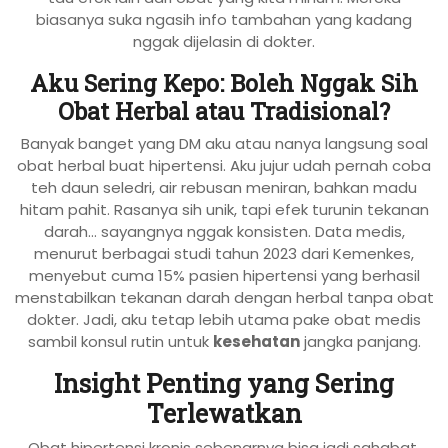
biasanya suka ngasih info tambahan yang kadang
nggak dijelasin di dokter.
Aku Sering Kepo: Boleh Nggak Sih
Obat Herbal atau Tradisional?
Banyak banget yang DM aku atau nanya langsung soal
obat herbal buat hipertensi. Aku jujur udah pernah coba
teh daun seledri, air rebusan meniran, bahkan madu
hitam pahit. Rasanya sih unik, tapi efek turunin tekanan
darah… sayangnya nggak konsisten. Data medis,
menurut berbagai studi tahun 2023 dari Kemenkes,
menyebut cuma 15% pasien hipertensi yang berhasil
menstabilkan tekanan darah dengan herbal tanpa obat
dokter. Jadi, aku tetap lebih utama pake obat medis
sambil konsul rutin untuk
kesehatan
jangka panjang.
Insight Penting yang Sering
Terlewatkan
Obat hipertensi kronis sebenarnya bisa jadi sahabat,