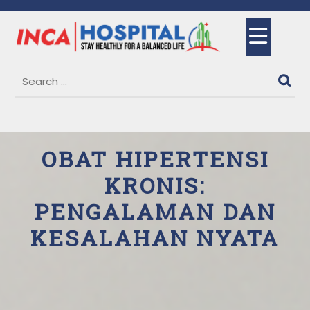
Skip
to
Ope
content
But
OBAT HIPERTENSI
KRONIS:
PENGALAMAN DAN
KESALAHAN NYATA
14 July, 2025
Dr. Siti Maimunah, Sp.THT-KL
0
Comments
1 category