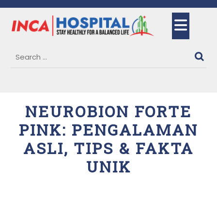
Skip
to
Ope
content
But
NEUROBION FORTE
PINK: PENGALAMAN
ASLI, TIPS & FAKTA
UNIK
27 August, 2025
Dr. Siti Maimunah, Sp.THT-KL
0 Comments
1 category