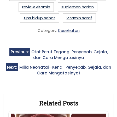
review vitamin
suplemen harian
tips hidup sehat
vitamin saraf
Category:
Kesehatan
Post
Previous:
Otot Perut Tegang: Penyebab, Gejala,
navigation
dan Cara Mengatasinya
Next:
Milia Neonatal—Kenali Penyebab, Gejala, dan
Cara Mengatasinya!
Related Posts