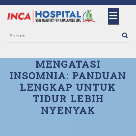
Skip
to
Ope
content
But
MENGATASI
INSOMNIA: PANDUAN
LENGKAP UNTUK
TIDUR LEBIH
NYENYAK
2 September, 2025
Paulin
0 Comments
1 category