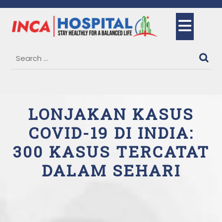
Skip
to
Ope
content
But
LONJAKAN KASUS
COVID-19 DI INDIA:
300 KASUS TERCATAT
DALAM SEHARI
20 May, 2025
Rizhu Keblinger
0
Comments
1 category