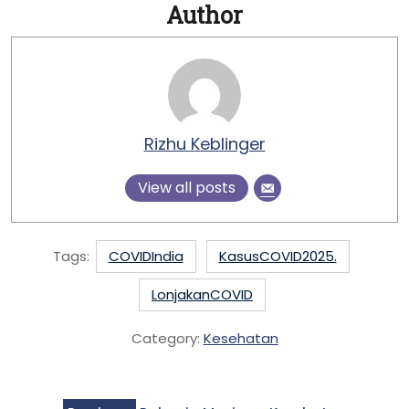
Author
Rizhu Keblinger
View all posts
Tags:
COVIDIndia
KasusCOVID2025.
LonjakanCOVID
Category:
Kesehatan
Post