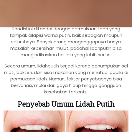
JAKARTA, incahospital.co.id –
Fenomena
lidah putih
cukup sering ditemui dalam kehidupan sehari-hari.
Kondisi ini ditandai dengan permukaan lidah yang
tampak dilapisi warna putih, baik sebagian maupun
seluruhnya. Banyak orang menganggapnya hanya
masalah kebersihan mulut, padahal lidahputih bisa
mengindikasikan hal lain yang lebih serius.
Secara umum, lidahputih terjadi karena penumpukan sel
mati, bakteri, dan sisa makanan yang menutupi papila di
permukaan lidah. Namun, faktor penyebabnya bisa
bervariasi, mulai dari gaya hidup hingga gangguan
kesehatan tertentu.
Penyebab Umum Lidah Putih