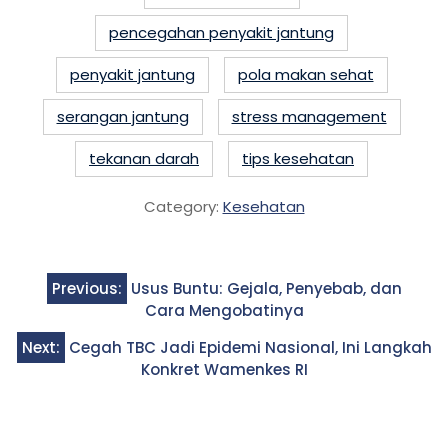
pencegahan penyakit jantung
penyakit jantung
pola makan sehat
serangan jantung
stress management
tekanan darah
tips kesehatan
Category:
Kesehatan
Post
Previous:
Usus Buntu: Gejala, Penyebab, dan
navigation
Cara Mengobatinya
Next:
Cegah TBC Jadi Epidemi Nasional, Ini Langkah
Konkret Wamenkes RI