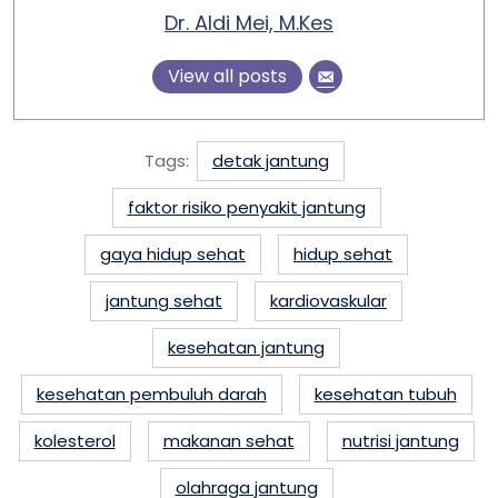
Dr. Aldi Mei, M.Kes
View all posts
Tags:
detak jantung
faktor risiko penyakit jantung
gaya hidup sehat
hidup sehat
jantung sehat
kardiovaskular
kesehatan jantung
kesehatan pembuluh darah
kesehatan tubuh
kolesterol
makanan sehat
nutrisi jantung
olahraga jantung