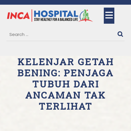
Skip
to
Ope
content
But
KELENJAR GETAH
BENING: PENJAGA
TUBUH DARI
ANCAMAN TAK
TERLIHAT
26 May, 2025
Dr. Siti Maimunah, Sp.THT-KL
0
Comments
1 category