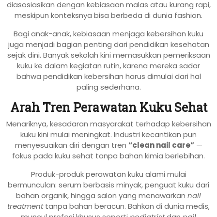
diasosiasikan dengan kebiasaan malas atau kurang rapi,
meskipun konteksnya bisa berbeda di dunia fashion.
Bagi anak-anak, kebiasaan menjaga kebersihan kuku
juga menjadi bagian penting dari pendidikan kesehatan
sejak dini. Banyak sekolah kini memasukkan pemeriksaan
kuku ke dalam kegiatan rutin, karena mereka sadar
bahwa pendidikan kebersihan harus dimulai dari hal
paling sederhana.
Arah Tren Perawatan Kuku Sehat
Menariknya, kesadaran masyarakat terhadap kebersihan
kuku kini mulai meningkat. Industri kecantikan pun
menyesuaikan diri dengan tren
“clean nail care”
—
fokus pada kuku sehat tanpa bahan kimia berlebihan.
Produk-produk perawatan kuku alami mulai
bermunculan: serum berbasis minyak, penguat kuku dari
bahan organik, hingga salon yang menawarkan
nail
treatment
tanpa bahan beracun. Bahkan di dunia medis,
muncul profesi khusus seperti
podiatrist
dan
nail