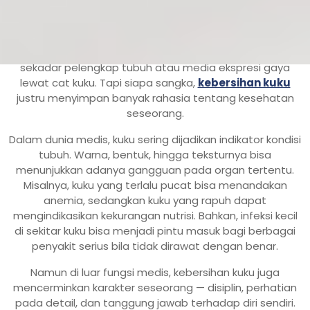
Jakarta,
incahospital.co.id
– Kuku mungkin tampak
sepele. Ia hanya menempel di ujung jari, sering dianggap
sekadar pelengkap tubuh atau media ekspresi gaya
lewat cat kuku. Tapi siapa sangka,
kebersihan kuku
justru menyimpan banyak rahasia tentang kesehatan
seseorang.
Dalam dunia medis, kuku sering dijadikan indikator kondisi
tubuh. Warna, bentuk, hingga teksturnya bisa
menunjukkan adanya gangguan pada organ tertentu.
Misalnya, kuku yang terlalu pucat bisa menandakan
anemia, sedangkan kuku yang rapuh dapat
mengindikasikan kekurangan nutrisi. Bahkan, infeksi kecil
di sekitar kuku bisa menjadi pintu masuk bagi berbagai
penyakit serius bila tidak dirawat dengan benar.
Namun di luar fungsi medis, kebersihan kuku juga
mencerminkan karakter seseorang — disiplin, perhatian
pada detail, dan tanggung jawab terhadap diri sendiri.