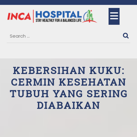
Skip
to
Ope
content
But
KEBERSIHAN KUKU:
CERMIN KESEHATAN
TUBUH YANG SERING
DIABAIKAN
18 October, 2025
Gita Suryani
0
Comments
1 category