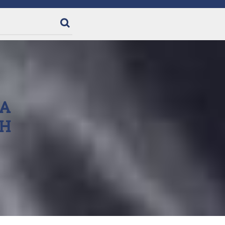
KA
AH