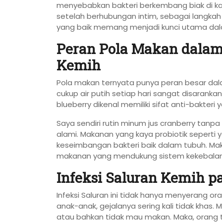
menyebabkan bakteri berkembang biak di kan
setelah berhubungan intim, sebagai langka
yang baik memang menjadi kunci utama da
Peran Pola Makan dalam
Kemih
Pola makan ternyata punya peran besar da
cukup air putih setiap hari sangat disaranka
blueberry dikenal memiliki sifat anti-bakter
Saya sendiri rutin minum jus cranberry tan
alami. Makanan yang kaya probiotik sepert
keseimbangan bakteri baik dalam tubuh. Maka d
makanan yang mendukung sistem kekebalan
Infeksi Saluran Kemih p
Infeksi Saluran ini tidak hanya menyerang o
anak-anak, gejalanya sering kali tidak kha
atau bahkan tidak mau makan. Maka, orang 