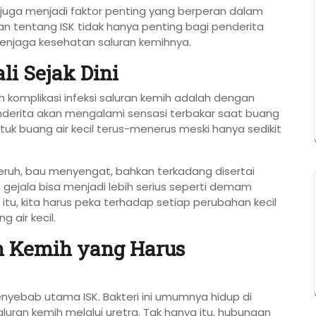
di juga menjadi faktor penting yang berperan dalam
man tentang ISK tidak hanya penting bagi penderita
 menjaga kesehatan saluran kemihnya.
li Sejak Dini
komplikasi infeksi saluran kemih adalah dengan
enderita akan mengalami sensasi terbakar saat buang
ntuk buang air kecil terus-menerus meski hanya sedikit
 keruh, bau menyengat, bahkan terkadang disertai
l, gejala bisa menjadi lebih serius seperti demam
 itu, kita harus peka terhadap setiap perubahan kecil
 air kecil.
an Kemih yang Harus
 penyebab utama ISK. Bakteri ini umumnya hidup di
uran kemih melalui uretra. Tak hanya itu, hubungan