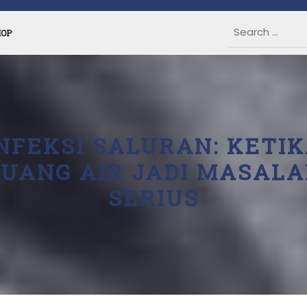
HOP
NFEKSI SALURAN: KETI
UANG AIR JADI MASAL
SERIUS