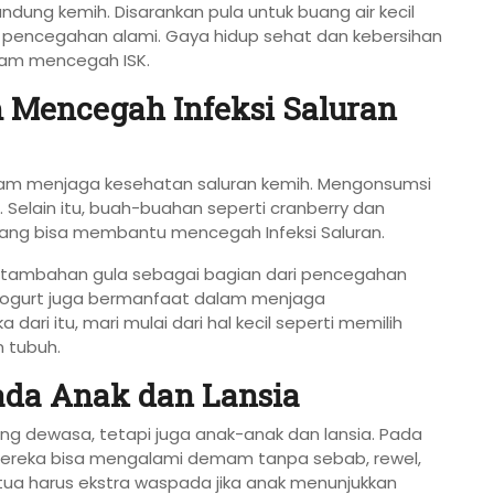
dung kemih. Disarankan pula untuk buang air kecil
h pencegahan alami. Gaya hidup sehat dan kebersihan
lam mencegah ISK.
 Mencegah Infeksi Saluran
lam menjaga kesehatan saluran kemih. Mengonsumsi
n. Selain itu, buah-buahan seperti cranberry dan
i yang bisa membantu mencegah Infeksi Saluran.
pa tambahan gula sebagai bagian dari pencegahan
i yogurt juga bermanfaat dalam menjaga
ari itu, mari mulai dari hal kecil seperti memilih
 tubuh.
ada Anak dan Lansia
rang dewasa, tetapi juga anak-anak dan lansia. Pada
s. Mereka bisa mengalami demam tanpa sebab, rewel,
tua harus ekstra waspada jika anak menunjukkan