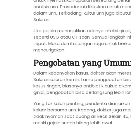
Untuk memastikan apakah seseorang benar-b
analisis urin. Prosedur ini dilakukan untuk me
dalam urin. Terkadang, kultur urin juga dibu
Saluran.
Jika gejala menunjukkan adanya infeksi gin
seperti USG atau CT scan. Semua langkah in
tepat. Maka dari itu, jangan ragu untuk berko
mencurigakan.
Pengobatan yang Umumn
Dalam kebanyakan kasus, dokter akan merese
Saluransaluran kemih. Lama pengobatan bis
kasus ringan, biasanya antibiotik cukup diko
ginjal, pengobatan bisa berlangsung lebih la
Yang tak kalah penting, penderita dianjurkan
keluar bersama urin. Kadang, dokter juga m
tidak nyaman saat buang air kecil. Selain itu,
meski gejala sudah hilang lebih awal.