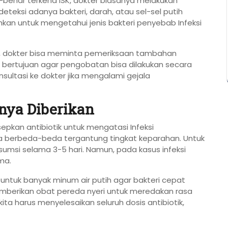
enar terkena ISK, dokter biasanya melakukan
ndeteksi adanya bakteri, darah, atau sel-sel putih
tuhkan untuk mengetahui jenis bakteri penyebab Infeksi
jal, dokter bisa meminta pemeriksaan tambahan
i bertujuan agar pengobatan bisa dilakukan secara
nsultasi ke dokter jika mengalami gejala
ya Diberikan
pkan antibiotik untuk mengatasi Infeksi
a berbeda-beda tergantung tingkat keparahan. Untuk
nsumsi selama 3-5 hari. Namun, pada kasus infeksi
ma.
 untuk banyak minum air putih agar bakteri cepat
emberikan obat pereda nyeri untuk meredakan rasa
 kita harus menyelesaikan seluruh dosis antibiotik,