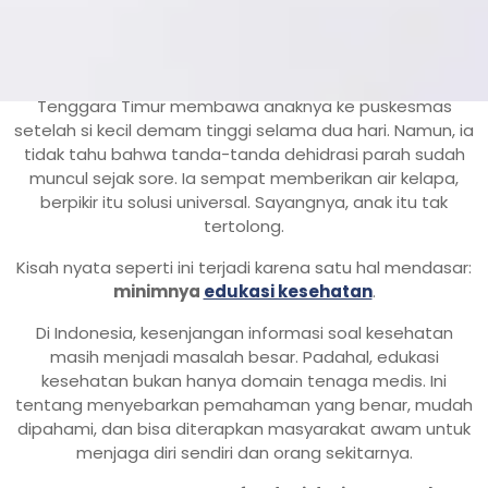
Jakarta,
incahospital.co.id
– Pada suatu malam di akhir
2022, seorang ibu muda di sebuah desa di Nusa
Tenggara Timur membawa anaknya ke puskesmas
setelah si kecil demam tinggi selama dua hari. Namun, ia
tidak tahu bahwa tanda-tanda dehidrasi parah sudah
muncul sejak sore. Ia sempat memberikan air kelapa,
berpikir itu solusi universal. Sayangnya, anak itu tak
tertolong.
Kisah nyata seperti ini terjadi karena satu hal mendasar:
minimnya
edukasi kesehatan
.
Di Indonesia, kesenjangan informasi soal kesehatan
masih menjadi masalah besar. Padahal, edukasi
kesehatan bukan hanya domain tenaga medis. Ini
tentang menyebarkan pemahaman yang benar, mudah
dipahami, dan bisa diterapkan masyarakat awam untuk
menjaga diri sendiri dan orang sekitarnya.