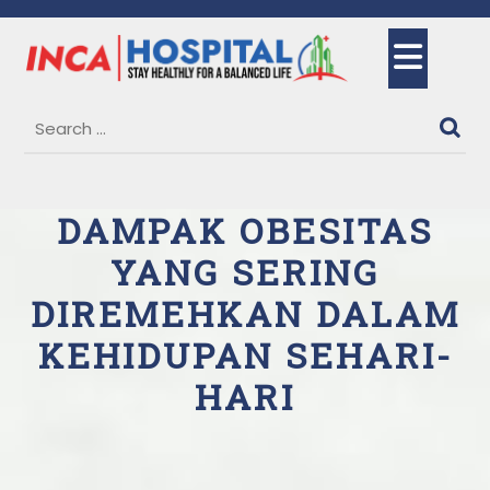
Skip
to
Ope
content
But
DAMPAK OBESITAS
YANG SERING
DIREMEHKAN DALAM
KEHIDUPAN SEHARI-
HARI
26 January, 2026
Putri Imelda
0
Comments
1 category