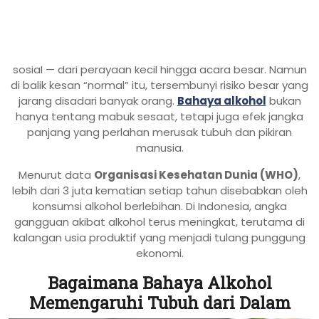
JAKARTA, incahospital.co.id –
Dalam kehidupan
modern, alkohol sering dianggap bagian dari gaya hidup
sosial — dari perayaan kecil hingga acara besar. Namun
di balik kesan “normal” itu, tersembunyi risiko besar yang
jarang disadari banyak orang.
Bahaya alkohol
bukan
hanya tentang mabuk sesaat, tetapi juga efek jangka
panjang yang perlahan merusak tubuh dan pikiran
manusia.
Menurut data
Organisasi Kesehatan Dunia (WHO)
,
lebih dari 3 juta kematian setiap tahun disebabkan oleh
konsumsi alkohol berlebihan. Di Indonesia, angka
gangguan akibat alkohol terus meningkat, terutama di
kalangan usia produktif yang menjadi tulang punggung
ekonomi.
Bagaimana Bahaya Alkohol
Memengaruhi Tubuh dari Dalam