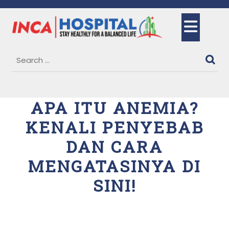
Skip
to
Ope
content
But
APA ITU ANEMIA?
KENALI PENYEBAB
DAN CARA
MENGATASINYA DI
SINI!
30 March, 2025
Dr. Siti Maimunah, Sp.THT-KL
0 Comments
1 category